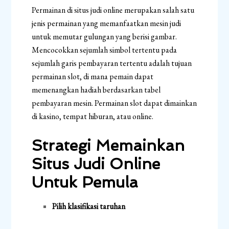
Permainan di situs judi online merupakan salah satu
jenis permainan yang memanfaatkan mesin judi
untuk memutar gulungan yang berisi gambar.
Mencocokkan sejumlah simbol tertentu pada
sejumlah garis pembayaran tertentu adalah tujuan
permainan slot, di mana pemain dapat
memenangkan hadiah berdasarkan tabel
pembayaran mesin. Permainan slot dapat dimainkan
di kasino, tempat hiburan, atau online.
Strategi Memainkan
Situs Judi Online
Untuk Pemula
Pilih klasifikasi taruhan