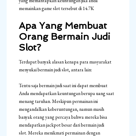
yang memantapkan keuntungan jika anda
memainkan game slot tersebut di 14.7K
Apa Yang Membuat
Orang Bermain Judi
Slot?
Terdapat banyak alasan kenapa para masyarakat
menyukai bermain judi slot, antara lain:
Tentu saja bermain judi saat ini dapat membuat
Anda mendapatkan keuntungan berupa uang saat
menang taruhan. Meskipun permainan ini
mengandalkan keberuntungan, namun masih
banyak orang yang percaya bahwa mereka bisa
mendapatkan jackpot besar dari bermain judi
slot. Mereka menikmati permainan dengan