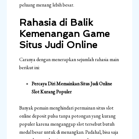
peluang menang lebih besar.
Rahasia di Balik
Kemenangan Game
Situs Judi Online
Caranya dengan menerapkan sejumlah rahasia main
berikut ini:
Percaya Diri Memainkan Situs Judi Online
Slot Kurang Populer
Banyak pemain menghindari permainan situs slot
online deposit pulsa tanpa potongan yang kurang
populer karena menganggap slot tersebut butuh
modal besar untuk di menangkan. Padahal, bisa saja