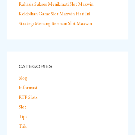
Rahasia Sukses Menikmati Slot Maxwin
Kelebihan Game Slot Maxwin Hari Ini
Strategi Menang Bermain Slot Maxwin
CATEGORIES
blog
Informasi
RTP Slots
Slot
Tips
Trik