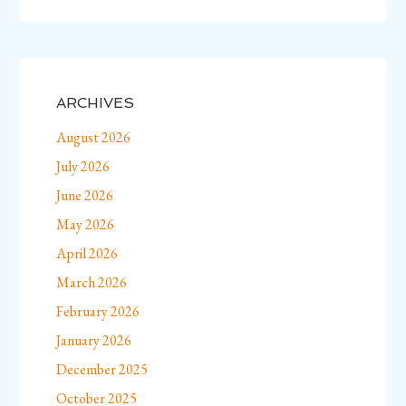
ARCHIVES
August 2026
July 2026
June 2026
May 2026
April 2026
March 2026
February 2026
January 2026
December 2025
October 2025