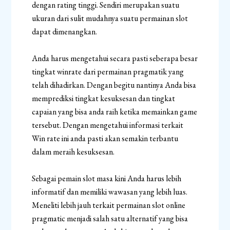
dengan rating tinggi. Sendiri merupakan suatu
ukuran dari sulit mudahnya suatu permainan slot
dapat dimenangkan.
Anda harus mengetahui secara pasti seberapa besar
tingkat winrate dari permainan pragmatik yang
telah dihadirkan. Dengan begitu nantinya Anda bisa
memprediksi tingkat kesuksesan dan tingkat
capaian yang bisa anda raih ketika memainkan game
tersebut. Dengan mengetahui informasi terkait
Win rate ini anda pasti akan semakin terbantu
dalam meraih kesuksesan.
Sebagai pemain slot masa kini Anda harus lebih
informatif dan memiliki wawasan yang lebih luas.
Meneliti lebih jauh terkait permainan slot online
pragmatic menjadi salah satu alternatif yang bisa