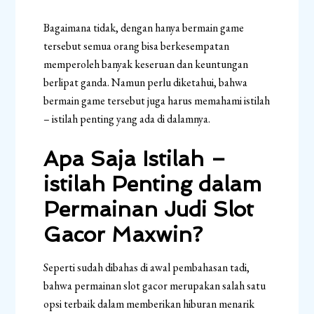
Bagaimana tidak, dengan hanya bermain game
tersebut semua orang bisa berkesempatan
memperoleh banyak keseruan dan keuntungan
berlipat ganda. Namun perlu diketahui, bahwa
bermain game tersebut juga harus memahami istilah
– istilah penting yang ada di dalamnya.
Apa Saja Istilah –
istilah Penting dalam
Permainan Judi Slot
Gacor Maxwin?
Seperti sudah dibahas di awal pembahasan tadi,
bahwa permainan slot gacor merupakan salah satu
opsi terbaik dalam memberikan hiburan menarik