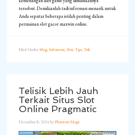
kemenangan dari game yang dimainkannya
tersebut. Demikianlah tadi informasi menarik untuk
Anda seputar beberapa istilah penting dalam
permainan slot gacor maxwin online.
Filed Under:
blog
,
Informasi
,
Slot
,
Tips
,
Trik
Telisik Lebih Jauh
Terkait Situs Slot
Online Pragmatic
December 8, 2024
by
Phantom Mage