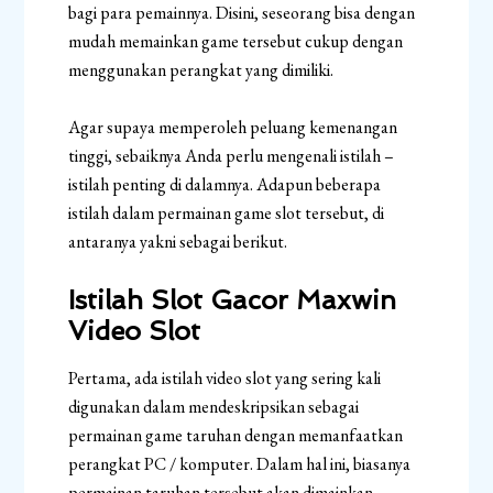
bagi para pemainnya. Disini, seseorang bisa dengan
mudah memainkan game tersebut cukup dengan
menggunakan perangkat yang dimiliki.
Agar supaya memperoleh peluang kemenangan
tinggi, sebaiknya Anda perlu mengenali istilah –
istilah penting di dalamnya. Adapun beberapa
istilah dalam permainan game slot tersebut, di
antaranya yakni sebagai berikut.
Istilah Slot Gacor Maxwin
Video Slot
Pertama, ada istilah video slot yang sering kali
digunakan dalam mendeskripsikan sebagai
permainan game taruhan dengan memanfaatkan
perangkat PC / komputer. Dalam hal ini, biasanya
permainan taruhan tersebut akan dimainkan