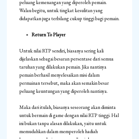
peluang kemenangan yang diperoleh pemain.
Walau begitu, untuk tingkat kesulitan yang
didapatkan juga terbilang cukup tinggi bagi pemain.
Return To Player
Untuk nilai RTP sendiri, biasanya sering kali
dijelaskan sebagai besaran persentase dari semua
taruhan yang dilakukan pemain. Jika nantinya
pemain berhasil menyelesaikan misi dalam
permainan tersebut, maka akan semakin besar
peluang keuntungan yang diperoleh nantinya.
Maka dari itulah, biasanya seseorang akan diminta
untuk bermain di game dengan nilai RTP tinggi. Hal
ini bukan tanpa alasan dilakukan, yaitu untuk
memudahkan dalam memperoleh hadiah