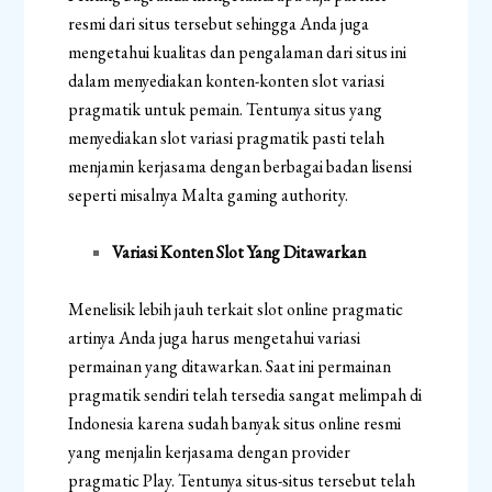
resmi dari situs tersebut sehingga Anda juga
mengetahui kualitas dan pengalaman dari situs ini
dalam menyediakan konten-konten slot variasi
pragmatik untuk pemain. Tentunya situs yang
menyediakan slot variasi pragmatik pasti telah
menjamin kerjasama dengan berbagai badan lisensi
seperti misalnya Malta gaming authority.
Variasi Konten Slot Yang Ditawarkan
Menelisik lebih jauh terkait slot online pragmatic
artinya Anda juga harus mengetahui variasi
permainan yang ditawarkan. Saat ini permainan
pragmatik sendiri telah tersedia sangat melimpah di
Indonesia karena sudah banyak situs online resmi
yang menjalin kerjasama dengan provider
pragmatic Play. Tentunya situs-situs tersebut telah