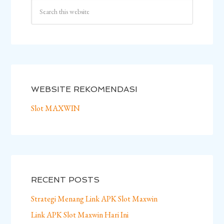
WEBSITE REKOMENDASI
Slot MAXWIN
RECENT POSTS
Strategi Menang Link APK Slot Maxwin
Link APK Slot Maxwin Hari Ini