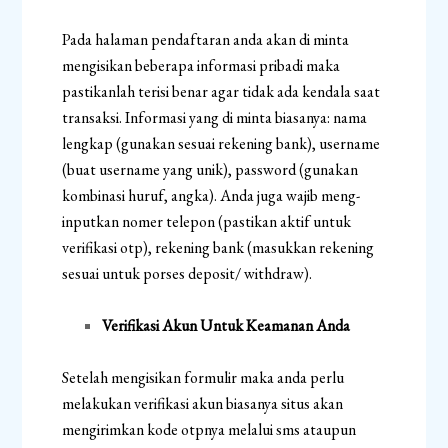
Pada halaman pendaftaran anda akan di minta
mengisikan beberapa informasi pribadi maka
pastikanlah terisi benar agar tidak ada kendala saat
transaksi. Informasi yang di minta biasanya: nama
lengkap (gunakan sesuai rekening bank), username
(buat username yang unik), password (gunakan
kombinasi huruf, angka). Anda juga wajib meng-
inputkan nomer telepon (pastikan aktif untuk
verifikasi otp), rekening bank (masukkan rekening
sesuai untuk porses deposit/ withdraw).
Verifikasi Akun Untuk Keamanan Anda
Setelah mengisikan formulir maka anda perlu
melakukan verifikasi akun biasanya situs akan
mengirimkan kode otpnya melalui sms ataupun