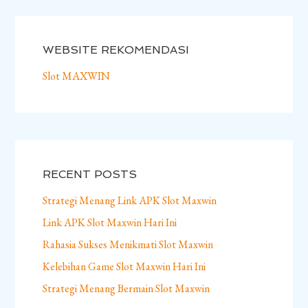
WEBSITE REKOMENDASI
Slot MAXWIN
RECENT POSTS
Strategi Menang Link APK Slot Maxwin
Link APK Slot Maxwin Hari Ini
Rahasia Sukses Menikmati Slot Maxwin
Kelebihan Game Slot Maxwin Hari Ini
Strategi Menang Bermain Slot Maxwin