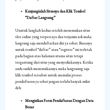
Kunjunginlah Situsnya dan Klik Tombol
“Daftar Langsung”
Unutuk langkah kedua setelah menemukan situs
slot online yang terpercaya dan terjamin asli maka
langsung saja mendaftarkan diri ya sobat. Biasanya
untuk tombol “daftar” atau “register” ini terletak
pada bagian atas halaman utama situs tetapi
tergantung dari situs yang menyediakannya. Ketika
anda sudah menemukannya maka langsuung saja
klik tombol tersebut untuk memulai proses
pendaftaran ya sobat jangan terlalu banyak mikir
deh.
Mengisikan Form Pendaftaran Dengan Data
Benar