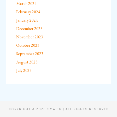
March 2024
February 2024
January 2024
December 2023
November 2023
October 2023
September 2023
August 2023
July 2023
COPYRIGHT © 2026
SMA EU
| ALL RIGHTS RESERVED