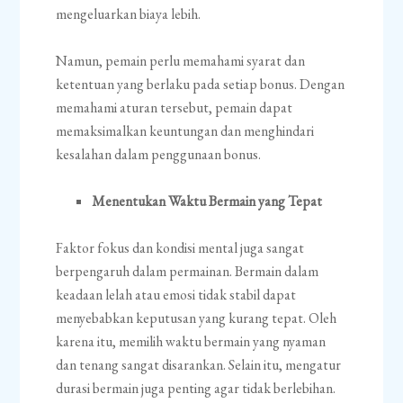
mengeluarkan biaya lebih.
Namun, pemain perlu memahami syarat dan
ketentuan yang berlaku pada setiap bonus. Dengan
memahami aturan tersebut, pemain dapat
memaksimalkan keuntungan dan menghindari
kesalahan dalam penggunaan bonus.
Menentukan Waktu Bermain yang Tepat
Faktor fokus dan kondisi mental juga sangat
berpengaruh dalam permainan. Bermain dalam
keadaan lelah atau emosi tidak stabil dapat
menyebabkan keputusan yang kurang tepat. Oleh
karena itu, memilih waktu bermain yang nyaman
dan tenang sangat disarankan.
Selain itu, mengatur
durasi bermain juga penting agar tidak berlebihan.