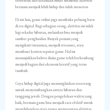
terbentuk dari kesamaan minat membuat aktivitas
bermain menjadi lebih hidup dan tidak monoton.
Di sisi lain, game online juga membuka peluang baru
di era digital. Bagi sebagian orang, aktivitas ini tidak
lagi sekadar hiburan, melainkan bisa menjadi
sumber penghasilan. Banyak pemain yang
mengikuti turnamen, menjadi streamer, atau
membuat konten seputar game. Hal ini
menunjukkan bahwa dunia game telah berkembang
menjadi bagian dari ekonomi kreatif yang terus
tumbuh.
Gaya hidup digital juga memungkinkan seseorang
untuk menyeimbangkan antara hiburan dan
tanggung jawab. Dengan pengelolaan waktu yang
baik, bermain game bisa menjadi cara efektif untuk
menghilangkan stres tanpa mengganggu aktivitas