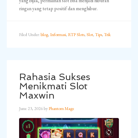
yang bijak, permainan slot bisa menjadi hiburan
ringan yang tetap positif dan menghibur.
Filed Under:
blog
,
Informasi
,
RTP Slots
,
Slot
,
Tips
,
Trik
Rahasia Sukses
Menikmati Slot
Maxwin
June 23, 2026
by
Phantom Mage