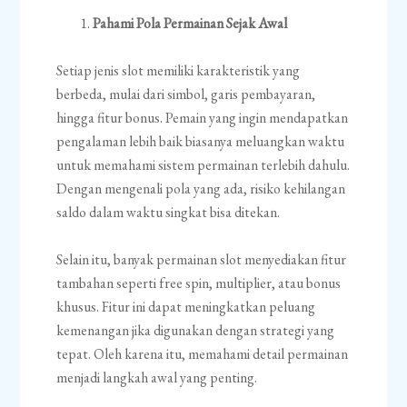
Pahami Pola Permainan Sejak Awal
Setiap jenis slot memiliki karakteristik yang
berbeda, mulai dari simbol, garis pembayaran,
hingga fitur bonus. Pemain yang ingin mendapatkan
pengalaman lebih baik biasanya meluangkan waktu
untuk memahami sistem permainan terlebih dahulu.
Dengan mengenali pola yang ada, risiko kehilangan
saldo dalam waktu singkat bisa ditekan.
Selain itu, banyak permainan slot menyediakan fitur
tambahan seperti free spin, multiplier, atau bonus
khusus. Fitur ini dapat meningkatkan peluang
kemenangan jika digunakan dengan strategi yang
tepat. Oleh karena itu, memahami detail permainan
menjadi langkah awal yang penting.