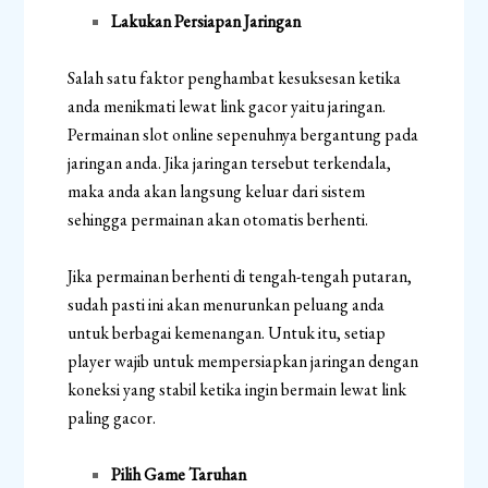
Lakukan Persiapan Jaringan
Salah satu faktor penghambat kesuksesan ketika
anda menikmati lewat link gacor yaitu jaringan.
Permainan slot online sepenuhnya bergantung pada
jaringan anda.
Jika jaringan tersebut terkendala,
maka anda akan langsung keluar dari sistem
sehingga permainan akan otomatis berhenti.
Jika permainan berhenti di tengah-tengah putaran,
sudah pasti ini akan menurunkan peluang anda
untuk berbagai kemenangan.
Untuk itu, setiap
player wajib untuk mempersiapkan jaringan dengan
koneksi yang stabil ketika ingin bermain lewat link
paling gacor.
Pilih Game Taruhan