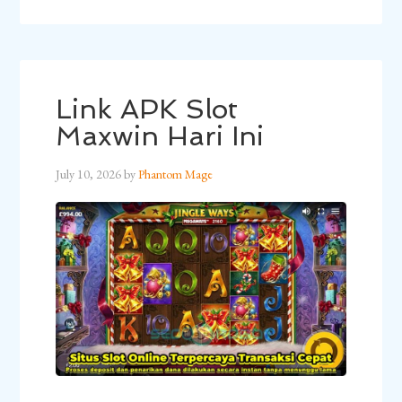
Link APK Slot
Maxwin Hari Ini
July 10, 2026
by
Phantom Mage