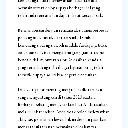
kemenangan tidak terlewatkan.
Pastikan ada
bermain secara enjoy supaya berbagai hal yang
telah anda rencanakan dapat diikuti secara baik.
Bermain sesuai dengan rencana akan memperbesar
peluang anda untuk daratan simbol-simbol
kemenangan dengan lebih mudah.
Anda juga tidak
boleh panik ketika mengalami gangguan ataupun
kendala dalam putaran slot. Selesaikan kendala
yang terjadi dengan berbagai layanan yang telah
tersedia supaya solusi bisa segera ditemukan.
Link slot gacor memang menjadi media taruhan
yang menguntungkan di tahun 2023 saat ini.
Berbagai peluang mengesankan Bisa Anda rasakan
melalui link tersebut. Anda tidak boleh melewatkan
aktivitas permainan lewat link ini dengan pastikan
mengetahui tahapan permainan di dalamnya.