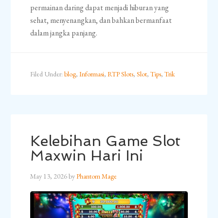
permainan daring dapat menjadi hiburan yang
sehat, menyenangkan, dan bahkan bermanfaat
dalam jangka panjang.
Filed Under:
blog
,
Informasi
,
RTP Slots
,
Slot
,
Tips
,
Trik
Kelebihan Game Slot
Maxwin Hari Ini
May 13, 2026
by
Phantom Mage