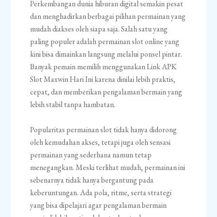
Perkembangan dunia hiburan digital semakin pesat
dan menghadirkan berbagai pilihan permainan yang
mudah diakses oleh siapa saja. Salah satu yang
paling populer adalah permainan slot online yang
kini bisa dimainkan langsung melalui ponsel pintar.
Banyak pemain memilih menggunakan Link APK
Slot Maxwin Hari Ini karena dinilai lebih praktis,
cepat, dan memberikan pengalaman bermain yang
lebih stabil tanpa hambatan.
Popularitas permainan slot tidak hanya didorong
oleh kemudahan akses, tetapi juga oleh sensasi
permainan yang sederhana namun tetap
menegangkan. Meski terlihat mudah, permainan ini
sebenarnya tidak hanya bergantung pada
keberuntungan. Ada pola, ritme, serta strategi
yang bisa dipelajari agar pengalaman bermain