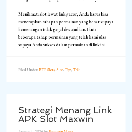
Menikmati slot lewat link gacor, Anda harus bisa
menerapkan tahapan permainan yang benar supaya
kemenangan tidak gagal diwujudkan. Ikuti
beberapa tahap permainan yang telah kami ulas
supaya Anda sukses dalam permainan di link ini.
Filed Under:
RTP Slots
,
Slot
,
Tips
,
Trik
Strategi Menang Link
APK Slot Maxwin
August 4, 2026
by
Phantom Mage