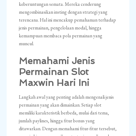
keberuntungan semata. Mereka cenderung
mengombinasikan insting dengan strategi yang
terencana. Hal ini mencakup pemahaman terhadap
jenis permainan, pengelolaan modal, hingga
kemampuan membaca pola permainan yang
muncul.
Memahami Jenis
Permainan Slot
Maxwin Hari Ini
Langkah awal yang penting adalah mengenali jenis
permainan yang akan dimainkan. Setiap slot
memiliki karakteristik berbeda, mulai dari tema,
jumlah paylines, hingga fitur bonus yang
ditawarkan. Dengan memahami fitur-fitur tersebut,