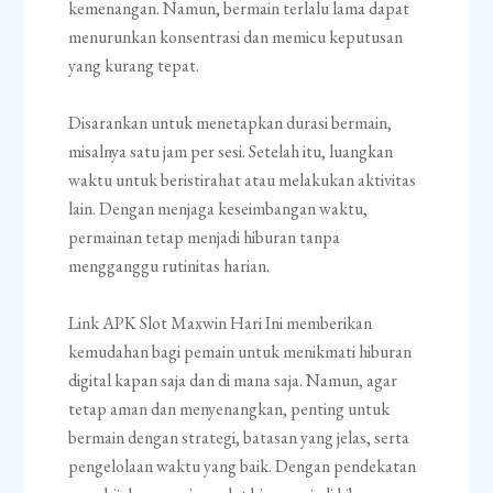
kemenangan. Namun, bermain terlalu lama dapat
menurunkan konsentrasi dan memicu keputusan
yang kurang tepat.
Disarankan untuk menetapkan durasi bermain,
misalnya satu jam per sesi. Setelah itu, luangkan
waktu untuk beristirahat atau melakukan aktivitas
lain. Dengan menjaga keseimbangan waktu,
permainan tetap menjadi hiburan tanpa
mengganggu rutinitas harian.
Link APK Slot Maxwin Hari Ini memberikan
kemudahan bagi pemain untuk menikmati hiburan
digital kapan saja dan di mana saja. Namun, agar
tetap aman dan menyenangkan, penting untuk
bermain dengan strategi, batasan yang jelas, serta
pengelolaan waktu yang baik. Dengan pendekatan