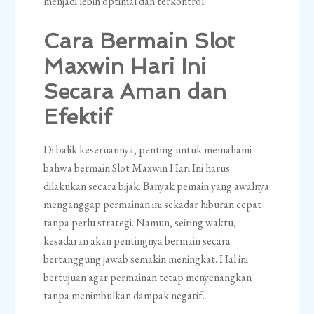
menjadi lebih optimal dan terkontrol.
Cara Bermain Slot
Maxwin Hari Ini
Secara Aman dan
Efektif
Di balik keseruannya, penting untuk memahami
bahwa bermain Slot Maxwin Hari Ini harus
dilakukan secara bijak. Banyak pemain yang awalnya
menganggap permainan ini sekadar hiburan cepat
tanpa perlu strategi.
Namun, seiring waktu,
kesadaran akan pentingnya bermain secara
bertanggung jawab semakin meningkat. Hal ini
bertujuan agar permainan tetap menyenangkan
tanpa menimbulkan dampak negatif.