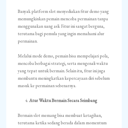
Banyak platform slot menyediakan fitur demo yang
memungkinkan pemain mencoba permainan tanpa
menggunakan uang asli. Fitur ini sangat berguna,
terutama bagi pemula yang ingin memahami alur
permainan.
Melalui mode demo, pemain bisa mempelajari pola,
mencoba berbagai strategi, serta mengenali waktu
yang tepat untuk bermain. Selain itu, fitur ini juga
membantu meningkatkan kepercayaan diri sebelum
masuk ke permainan sebenarnya.
Atur Waktu Bermain Secara Seimbang
Bermain slot memang bisa membuat ketagihan,
terutama ketika sedang berada dalam momentum