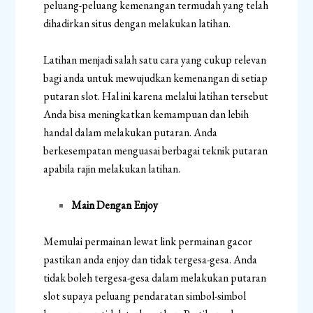
peluang-peluang kemenangan termudah yang telah
dihadirkan situs dengan melakukan latihan.
Latihan menjadi salah satu cara yang cukup relevan
bagi anda untuk mewujudkan kemenangan di setiap
putaran slot.
Hal ini karena melalui latihan tersebut
Anda bisa meningkatkan kemampuan dan lebih
handal dalam melakukan putaran. Anda
berkesempatan menguasai berbagai teknik putaran
apabila rajin melakukan latihan.
Main Dengan Enjoy
Memulai permainan lewat link permainan gacor
pastikan anda enjoy dan tidak tergesa-gesa. Anda
tidak boleh tergesa-gesa dalam melakukan putaran
slot supaya peluang pendaratan simbol-simbol