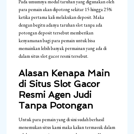
Pada umumnya modal taruhan yang digunakan oleh
para pemain akan dipotong sekitar 15 hingga 25%
ketika pertama kali melakukan deposit. Maka
dengan begitu adanya taruhan slot tanpa ada
potongan deposit tersebut memberikan
kenyamanan bagi para pemain untuk bisa
memainkan lebih banyak permainan yang ada di
dalam situs slot gacor resmi tersebut.
Alasan Kenapa Main
di Situs Slot Gacor
Resmi Agen Judi
Tanpa Potongan
Untuk para pemain yang di sini sudah berhasil
menemukan situs kami maka kalian termasuk dalam