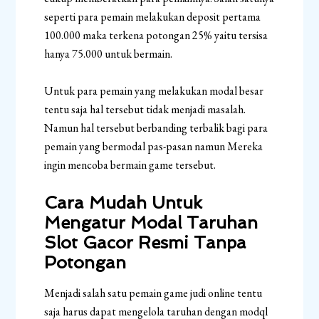
seperti para pemain melakukan deposit pertama
100.000 maka terkena potongan 25% yaitu tersisa
hanya 75.000 untuk bermain.
Untuk para pemain yang melakukan modal besar
tentu saja hal tersebut tidak menjadi masalah.
Namun hal tersebut berbanding terbalik bagi para
pemain yang bermodal pas-pasan namun Mereka
ingin mencoba bermain game tersebut.
Cara Mudah Untuk
Mengatur Modal Taruhan
Slot Gacor Resmi Tanpa
Potongan
Menjadi salah satu pemain game judi online tentu
saja harus dapat mengelola taruhan dengan modql