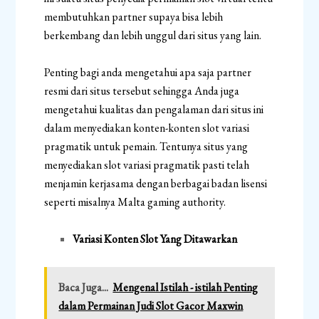
membutuhkan partner supaya bisa lebih
berkembang dan lebih unggul dari situs yang lain.
Penting bagi anda mengetahui apa saja partner
resmi dari situs tersebut sehingga Anda juga
mengetahui kualitas dan pengalaman dari situs ini
dalam menyediakan konten-konten slot variasi
pragmatik untuk pemain. Tentunya situs yang
menyediakan slot variasi pragmatik pasti telah
menjamin kerjasama dengan berbagai badan lisensi
seperti misalnya Malta gaming authority.
Variasi Konten Slot Yang Ditawarkan
Baca Juga...
Mengenal Istilah - istilah Penting
dalam Permainan Judi Slot Gacor Maxwin