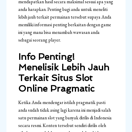
mendapatkan hasil secara maksimal sesuai apa yang
anda harapkan. Penting bagi anda untuk meneliti
lebih jauh terkait permainan tersebut supaya Anda
memiliki informasi penting berkaitan dengan game
ini yang mana bisa menambah wawasan anda
sebagai seorang player.
Info Penting!
Menelisik Lebih Jauh
Terkait Situs Slot
Online Pragmatic
Ketika Anda mendengar istilah pragmatik pasti
anda sudah tidak asing lagi karena ini menjadi salah
satu permainan slot yang banyak dirilis di Indonesia
secara resmi. Konten tersebut sendiri dirilis oleh