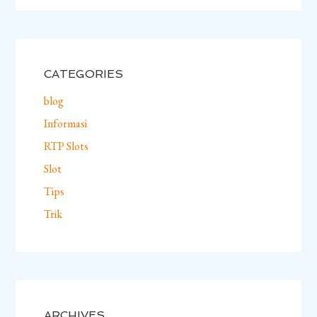
CATEGORIES
blog
Informasi
RTP Slots
Slot
Tips
Trik
ARCHIVES