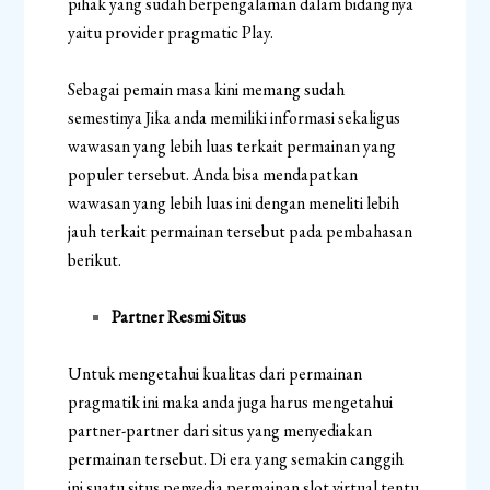
pihak yang sudah berpengalaman dalam bidangnya
yaitu provider pragmatic Play.
Sebagai pemain masa kini memang sudah
semestinya Jika anda memiliki informasi sekaligus
wawasan yang lebih luas terkait permainan yang
populer tersebut. Anda bisa mendapatkan
wawasan yang lebih luas ini dengan meneliti lebih
jauh terkait permainan tersebut pada pembahasan
berikut.
Partner Resmi Situs
Untuk mengetahui kualitas dari permainan
pragmatik ini maka anda juga harus mengetahui
partner-partner dari situs yang menyediakan
permainan tersebut. Di era yang semakin canggih
ini suatu situs penyedia permainan slot virtual tentu