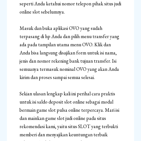
seperti Anda ketahui nomor telepon pihak situs judi
online slot sebelumnya.
Masuk dan buka aplikasi OVO yang sudah
terpasang di hp Anda dan pilih menu transfer yang
ada pada tampilan utama menu OVO.
Klik dan
Anda bisa langsung disajikan form untuk isi nama,
jenis dan nomor rekening bank tujuan transfer. Isi
semuanya termasuk nominal OVO yang akan Anda
kirim dan proses sampai semua selesai.
Sekian ulasan lengkap kali ini perihal cara praktis
untuk isi saldo deposit slot online sebagai modal
bermain game slot pulsa online terpercaya. Mari isi
dan mainkan game slot judi online pada situs
rekomendasi kami, yaitu situs SLOT yang terbukti
memberi dan menyajikan keuntungan terbaik