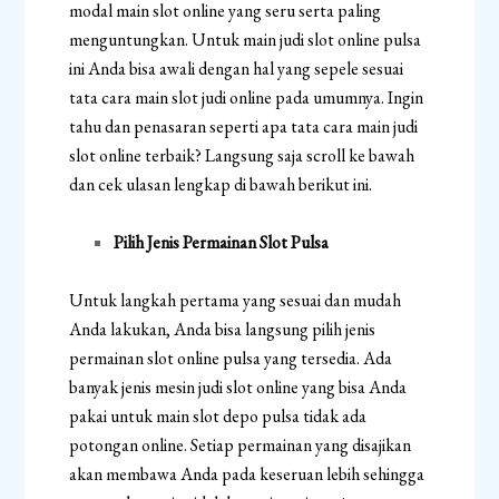
modal main slot online yang seru serta paling
menguntungkan.
Untuk main judi slot online pulsa
ini Anda bisa awali dengan hal yang sepele sesuai
tata cara main slot judi online pada umumnya. Ingin
tahu dan penasaran seperti apa tata cara main judi
slot online terbaik? Langsung saja scroll ke bawah
dan cek ulasan lengkap di bawah berikut ini.
Pilih Jenis Permainan Slot Pulsa
Untuk langkah pertama yang sesuai dan mudah
Anda lakukan, Anda bisa langsung pilih jenis
permainan slot online pulsa yang tersedia. Ada
banyak jenis mesin judi slot online yang bisa Anda
pakai untuk main slot depo pulsa tidak ada
potongan online.
Setiap permainan yang disajikan
akan membawa Anda pada keseruan lebih sehingga