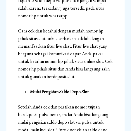
tujuan isi saldo depo via pulsa dan jangan sampai
salah karena terkadang juga tersedia pada situs
nomor hp untuk whatsapp.
Cara cek dan ketahui dengan mudah nomor hp
pihak situs slot online terbaik ini adalah dengan
memanfaatkan fitur live chat.
Fitur live chat yang
berguna sebagai komunikasi dapat Anda pakai
untuk ketahui nomor hp pihak situs online slot. Cek
nomor hp pihak situs dan Anda bisa langsung salin
untuk gunakan berdeposit slot.
Mulai Pengisian Saldo Depo Slot
Setelah Anda cek dan pastikan nomor tujuan
berdeposit pulsa benar, maka Anda bisa langsung
mulai pengisian saldo depo slot via pulsa untuk
modal main judi slot.
Untuk pengisian saldo depo