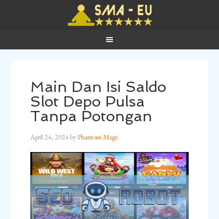
Main Dan Isi Saldo
Slot Depo Pulsa
Tanpa Potongan
April 24, 2024
by
Phantom Mage