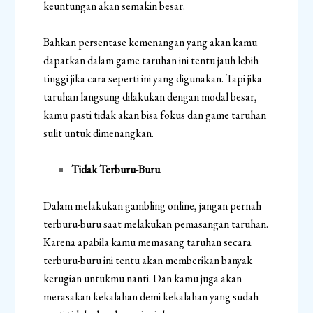
keuntungan akan semakin besar.
Bahkan persentase kemenangan yang akan kamu
dapatkan dalam game taruhan ini tentu jauh lebih
tinggi jika cara seperti ini yang digunakan. Tapi jika
taruhan langsung dilakukan dengan modal besar,
kamu pasti tidak akan bisa fokus dan game taruhan
sulit untuk dimenangkan.
Tidak Terburu-Buru
Dalam melakukan gambling online, jangan pernah
terburu-buru saat melakukan pemasangan taruhan.
Karena apabila kamu memasang taruhan secara
terburu-buru ini tentu akan memberikan banyak
kerugian untukmu nanti.
Dan kamu juga akan
merasakan kekalahan demi kekalahan yang sudah