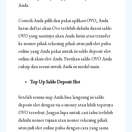
Anda.
Contoh Anda pilih dan pakai aplikasi OVO, Anda
harus daftar akun Ovo terlebih dahulu dan isi saldo
OVO yang nantinya akan Anda kirim atau transfer
ke nomor pihak rekening pihak situs judi slot pulsa
online yang Anda pakai untuk isi saldo deposit slot
online di akun slot Anda.
Pastikan saldo OVO Anda
cukup dan sesuai untuk Anda isi modal main.
Top Up Saldo Deposit Slot
Setelah semua siap Anda bisa langsung isi saldo
deposit slot dengan via e-money atau lebih tepatnya
OVO tersebut.
Jangan lupa untuk cari tahu terlebih
dahulu nomor tujuan atau nomor rekening pihak
situs judi slot online pulsa dengan cara yang sama