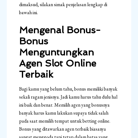
dimaksud, silakan simak penjelasan lengkap di
bawah ini.
Mengenal Bonus-
Bonus
Menguntungkan
Agen Slot Online
Terbaik
Bagi kamu yang belum tahu, bonus memiliki banyak
sekali ragam jenisnya. Jadi kamu harus tahu dulu hal
ini baik dan benar. Memilih agen yang bonusnya
banyak harus kamu lakukan supaya tidak salah
pada saat memilih tempat untuk betting online.
Bonus yang ditawarkan agen terbaik biasanya
sangat menggoda tapi tetap dalam batas yang